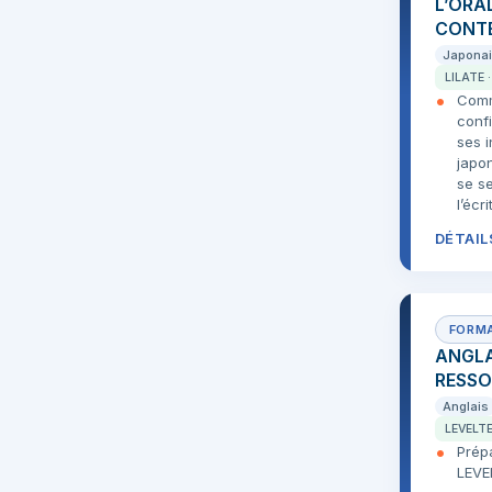
L’ORA
CONTE
Japona
LILATE 
Comm
conf
ses i
japo
se se
l’écri
DÉTAIL
ANGLA
RESSO
Anglais
LEVELTE
Prépa
LEVE