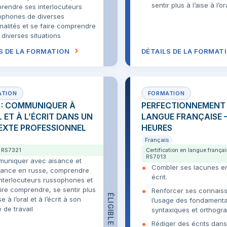
sentir plus à l’aise à l’ora
rendre ses interlocuteurs
ophones de diverses
nalités et se faire comprendre
diverses situations
S DE LA FORMATION
DÉTAILS DE LA FORMAT
 : COMMUNIQUER À
PERFECTIONNEMENT
L ET À L’ÉCRIT DANS UN
LANGUE FRANÇAISE –
XTE PROFESSIONNEL
HEURES
Français
· RS7321
Certification en langue françai
RS7013
uniquer avec aisance et
Combler ses lacunes en
iance en russe, comprendre
écrit.
interlocuteurs russophones et
ire comprendre, se sentir plus
Renforcer ses connais
ÉLIGIBLE CPF
se à l’oral et à l’écrit à son
l’usage des fondament
 de travail
syntaxiques et orthogr
Rédiger des écrits dans