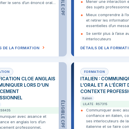
ÉLIGIBLE CPF
Mener une interaction e
ifier le sens d’un énoncé oral…
des sujets professionne
Mieux comprendre à l’ora
et retirer les informatio
essentielles d’un mess
Se sentir plus à l’aise a
interlocuteurs
S DE LA FORMATION
DÉTAILS DE LA FORMAT
FICATION CLOE ANGLAIS
ITALIEN : COMMUNIQ
MUNIQUER LORS D’UN
L’ORAL ET A L’ÉCRIT
ACEMENT
CONTEXTE PROFESS
SSIONNEL
Italien
ÉLIGIBLE CPF
LILATE · RS7315
Communiquer avec ais
RS6435
confiance en italien, 
uniquer avec aisance et
ses interlocuteurs de l
ance en anglais lors d’un
italienne et se faire c
acement professionnel,