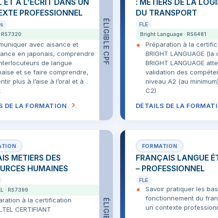
L ET À L’ÉCRIT DANS UN
: MÉTIERS DE LA LOG
XTE PROFESSIONNEL
DU TRANSPORT
ÉLIGIBLE CPF
is
FLE
· RS7320
Bright Language · RS6481
uniquer avec aisance et
Préparation à la certifi
iance en japonais, comprendre
BRIGHT LANGUAGE (la ce
nterlocuteurs de langue
BRIGHT LANGUAGE attes
naise et se faire comprendre,
validation des compét
ntir plus à l’aise à l’oral et à
niveau A2 (au minimum
t
C2)
S DE LA FORMATION
DÉTAILS DE LA FORMAT
IS METIERS DES
FRANÇAIS LANGUE É
URCES HUMAINES
– PROFESSIONNEL
FLE
Savoir pratiquer les ba
L · RS7399
fonctionnement du fran
ration à la certification
un contexte profession
LTEL CERTIFIANT