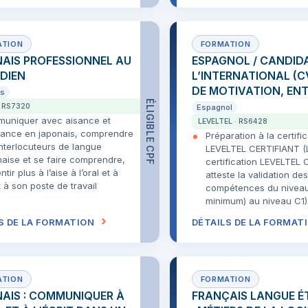
AIS PROFESSIONNEL AU
ESPAGNOL / CANDID
DIEN
L’INTERNATIONAL (C
DE MOTIVATION, ENT
is
ÉLIGIBLE CPF
· RS7320
Espagnol
uniquer avec aisance et
LEVELTEL · RS6428
iance en japonais, comprendre
Préparation à la certifi
nterlocuteurs de langue
LEVELTEL CERTIFIANT (
naise et se faire comprendre,
certification LEVELTEL
ntir plus à l’aise à l’oral et à
atteste la validation des
it à son poste de travail
compétences du nivea
minimum) au niveau C1)
S DE LA FORMATION
DÉTAILS DE LA FORMAT
AIS : COMMUNIQUER À
FRANÇAIS LANGUE É