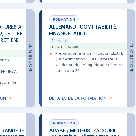
ATURES A
ALLEMAND : COMPTABILITÉ,
V, LETTRE
FINANCE, AUDIT
RETIEN)
Allemand
ÉLIGIBLE CPF
ÉLIGIBLE CPF
LILATE · RS7236
Préparation à la certification LILATE
(La certification LILATE atteste la
cation
validation des compétences à partir
La
du niveau B1)
 CERTIFIANT
u A2+ (au
.
ION
DÉTAILS DE LA FORMATION
TRANGÈRE
ARABE / MÉTIERS D’ACCUEIL