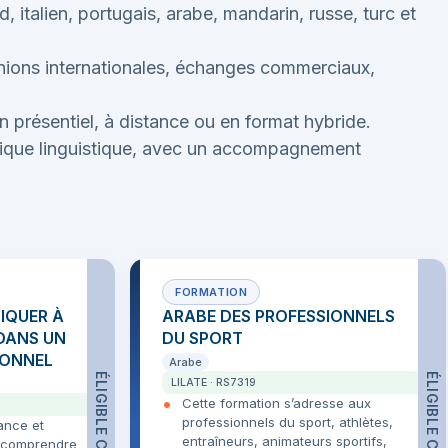
italien, portugais, arabe, mandarin, russe, turc et
unions internationales, échanges commerciaux,
 présentiel, à distance ou en format hybride.
ratique linguistique, avec un accompagnement
IQUER À
ARABE DES PROFESSIONNELS
 DANS UN
DU SPORT
IONNEL
Arabe
ÉLIGIBLE CPF
ÉLIGIBLE CPF
LILATE · RS7319
Cette formation s’adresse aux
professionnels du sport, athlètes,
ance et
entraîneurs, animateurs sportifs,
, comprendre