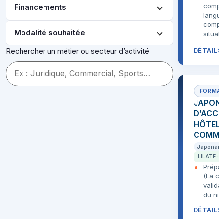
comp
Financements
langu
comp
Modalité souhaitée
situa
DÉTAIL
Rechercher un métier ou secteur d’activité
JAPON
D’ACCU
HÔTELL
COMM
Japona
LILATE 
Prépa
(La c
vali
du ni
DÉTAIL