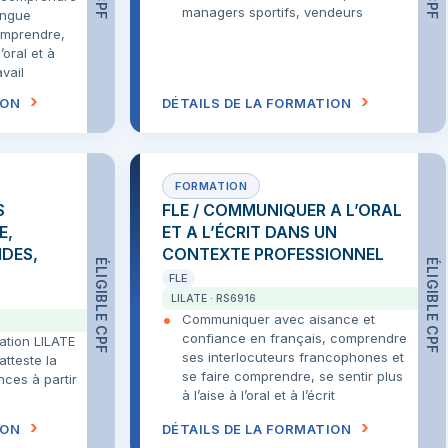
managers sportifs, vendeurs
angue
comprendre,
’oral et à
avail
ION
DÉTAILS DE LA FORMATION
S
FLE / COMMUNIQUER A L’ORAL
E,
ET A L’ÉCRIT DANS UN
IDES,
CONTEXTE PROFESSIONNEL
ÉLIGIBLE CPF
ÉLIGIBLE CPF
FLE
LILATE · RS6916
Communiquer avec aisance et
confiance en français, comprendre
cation LILATE
ses interlocuteurs francophones et
atteste la
se faire comprendre, se sentir plus
ces à partir
à l’aise à l’oral et à l’écrit
ION
DÉTAILS DE LA FORMATION