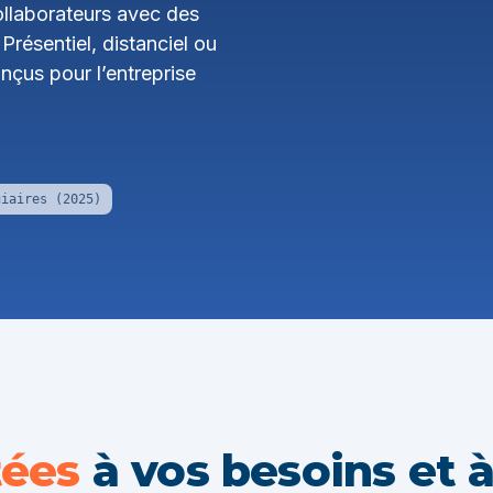
llaborateurs avec des
résentiel, distanciel ou
nçus pour l’entreprise
giaires (2025)
tées
à vos besoins et 