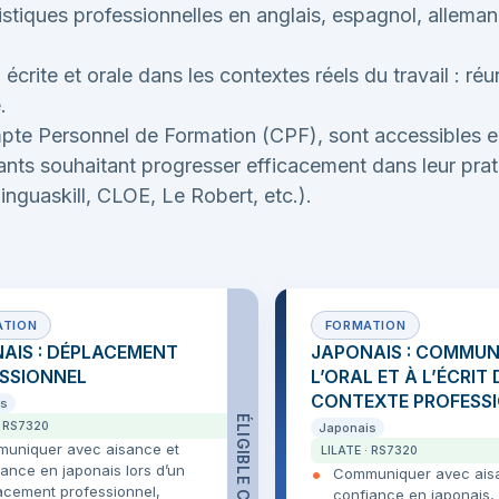
iques professionnelles en anglais, espagnol, allemand, 
rite et orale dans les contextes réels du travail : ré
.
ompte Personnel de Formation (CPF), sont accessibles en
ndants souhaitant progresser efficacement dans leur p
inguaskill, CLOE, Le Robert, etc.).
AIS : DÉPLACEMENT
JAPONAIS : COMMUN
SSIONNEL
L’ORAL ET À L’ÉCRIT
CONTEXTE PROFESS
is
ÉLIGIBLE CPF
· RS7320
Japonais
uniquer avec aisance et
LILATE · RS7320
ance en japonais lors d’un
Communiquer avec ais
acement professionnel,
confiance en japonais