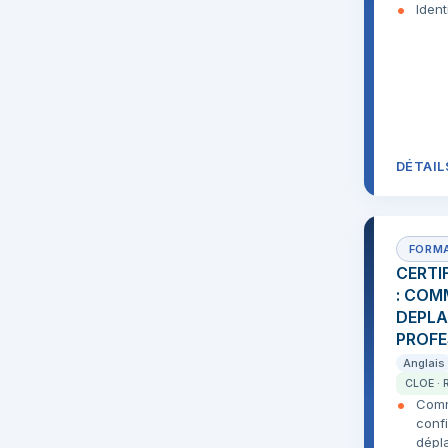
Ident
DÉTAIL
CERTI
: COM
DEPL
PROFE
Anglais
CLOE · 
Comm
confi
dépl