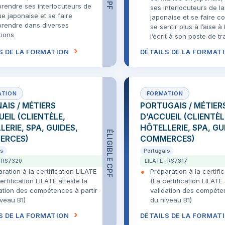
rendre ses interlocuteurs de
ses interlocuteurs de l
e japonaise et se faire
japonaise et se faire 
rendre dans diverses
se sentir plus à l’aise à l
tions
l’écrit à son poste de tr
S DE LA FORMATION
DÉTAILS DE LA FORMAT
AIS / MÉTIERS
PORTUGAIS / MÉTIER
EIL (CLIENTÈLE,
D’ACCUEIL (CLIENTÈL
ERIE, SPA, GUIDES,
HÔTELLERIE, SPA, GU
ÉLIGIBLE CPF
ERCES)
COMMERCES)
is
Portugais
· RS7320
LILATE · RS7317
ration à la certification LILATE
Préparation à la certifi
ertification LILATE atteste la
(La certification LILATE 
dation des compétences à partir
validation des compéten
veau B1)
du niveau B1)
S DE LA FORMATION
DÉTAILS DE LA FORMAT