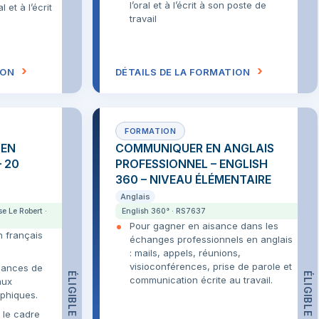
l’oral et à l’écrit à son poste de
l et à l’écrit
travail
ION
DÉTAILS DE LA FORMATION
 EN
COMMUNIQUER EN ANGLAIS
 20
PROFESSIONNEL – ENGLISH
360 – NIVEAU ÉLÉMENTAIRE
Anglais
se Le Robert ·
English 360° · RS7637
Pour gagner en aisance dans les
 français
échanges professionnels en anglais
: mails, appels, réunions,
visioconférences, prise de parole et
sances de
ÉLIGIBLE CPF
ÉLIGIBLE CPF
communication écrite au travail.
aux
aphiques.
 le cadre