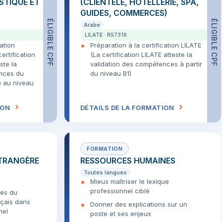
ISTIQUE ET
(CLIENTÈLE, HÔTELLERIE, SPA,
GUIDES, COMMERCES)
ÉLIGIBLE CPF
ÉLIGIBLE CPF
Arabe
LILATE · RS7319
cation
Préparation à la certification LILATE
rtification
(La certification LILATE atteste la
te la
validation des compétences à partir
ences du
du niveau B1)
) au niveau
ION
DÉTAILS DE LA FORMATION
TRANGÈRE
RESSOURCES HUMAINES
Toutes langues
Mieux maîtriser le lexique
professionnel ciblé
ses du
çais dans
Donner des explications sur un
nel
poste et ses enjeux