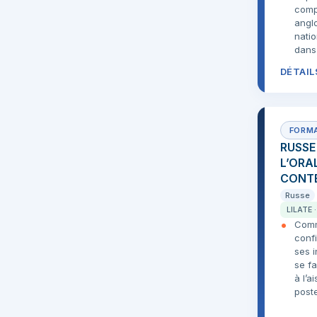
comp
angl
natio
dans 
DÉTAIL
RUSSE
L’ORA
CONTE
Russe
LILATE 
Comm
conf
ses 
se fa
à l’ai
poste