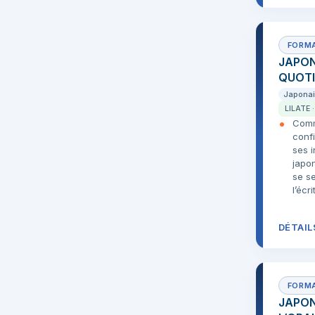
JAPON
QUOTI
Japona
LILATE 
Comm
conf
ses i
japo
se se
l’écr
DÉTAIL
JAPON