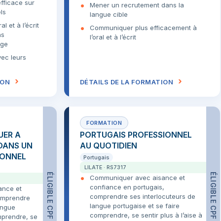
fficace sur
Mener un recrutement dans la
ls
langue cible
l et à l’écrit
Communiquer plus efficacement à
ns
l’oral et à l’écrit
age
vec leurs
ION
DÉTAILS DE LA FORMATION
UER A
PORTUGAIS PROFESSIONNEL
 DANS UN
AU QUOTIDIEN
IONNEL
Portugais
LILATE · RS7317
ÉLIGIBLE CPF
ÉLIGIBLE CPF
Communiquer avec aisance et
confiance en portugais,
ance et
comprendre ses interlocuteurs de
comprendre
langue portugaise et se faire
angue
comprendre, se sentir plus à l’aise à
omprendre, se